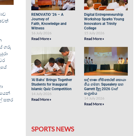
මාව
RENOVATIO ’26 – A
Digital Entrepreneurship
Journey of
Workshop Sparks Young
ෂවත්
Faith, Knowledge and
Innovators at Trinity
Witness
College
16 July 2026
15 July 2026
Read More »
Read More »
න
ේ ගරු
යුරා
 වර
වූයේ
‘Al Bahs’ Brings Together
සද් භාෂා නිම්තෙරක් සොයා
Students for Inaugural
ගිය ගමන: Squealery සහ
හා
Islamic Quiz Competition
Garrett දිනූ 2026 වාග්
ටයෙන්
14 July 2026
සංග්‍රාමය
14 July 2026
Read More »
ල් සතර
Read More »
SPORTS NEWS