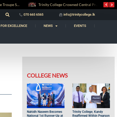
National Drum and Dance Troupe Secures Two All-Island Championship Titles
Trinity College Crowned Central Province Weightlifting Champions
070 665 6565
info@trinitycollege.lk
 FOR EXCELLENCE
NEWS
EVENTS
COLLEGE NEWS
Nahidh Naseem Becomes
Trinity College, Kandy
National 1st Runner-Up at
Reaffirmed Within Pearson