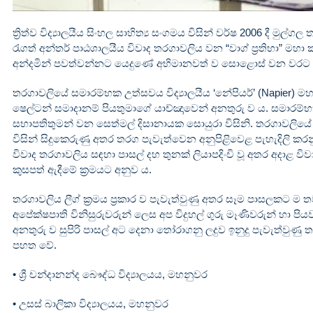
ත්‍රිත්ව විද්‍යාලයීය සිංහල සාහිත්‍ය සංගමය විසින් වර්ෂ 2006 දී 
රැගත් අන්තර් පාඨශාලයීය විවාද තරගාවලිය වන “වාග් ප්‍රතිභා” ම
අන්දමින් පවත්වන්නට යෙදුණේ අභිමානවත් ව සොළොස් වන වරට ය
තරගාවලියේ සමාරම්භක උත්සවය විද්‍යාලයීය ‘නේපියර්’ (Napier) ම
ෂෙල්ටන් සමාදානම් පියතුමාගේ යාච්ඤාවෙන් අනතුරු ව ය. සමාරම්
සභාපතිතුමන් වන සෙත්මල් දිසානායක සොයුරා විසිනි. තරගාවලියේ න
විසින් සිදුකෙරුණු අතර තරග පැවැත්වෙන අනුපිළිවෙළ පැහැදිලි 
විවාද තරගාවලිය සඳහා පාසල් දහ තුනක් ලියාපදිංචි වූ අතර අදාළ ව
කුසපත් ඇදීමේ ක්‍රමයට අනුව ය.
තරගාවලිය ලීග් ක්‍රමය ප්‍රකාර ව පැවැත්වුණු අතර සෑම පාසලකට ම
අපේක්ෂපාති විනිසුරුවරුන් ලෙස අප විදුහල් ගුරු මෑණිවරුන් හා ප
අනතුරු ව සුපිරි පාසල් අට දෙනා තෝරාගනු ලදුව ඉනුදු පැවැත්වුණ
පහත වේ.
• ශ්‍රී චන්දානන්ද බෞද්ධ විද්‍යාලයය, මහනුවර
• උසස් බාලිකා විද්‍යාලයය, මහනුවර