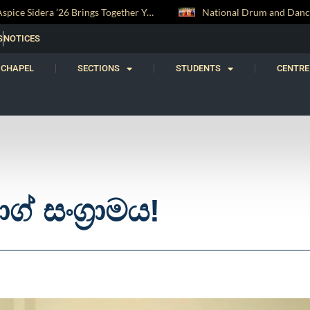
Aspice Sidera ’26 Brings Together Young Astronomers from Across Sri Lanka
S
NOTICES
CHAPEL
SECTIONS
STUDENTS
CENTRE
් සංග්‍රාමය!