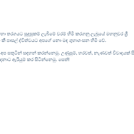
 තරගයට සුදුසුකම් ලැබීමේ වරම් හිමි කරගනු ලැබූයේ මහනුවර ශ්‍රී
. එ කී පාසල් ද්විත්වයට අපගේ නො මඳ ශුභාශංසන හිමි වේ.
 අප සතුටින් සඳහන් කරන්නෙමු. උණුසුම්, හරවත්, නැණවත් විවාදයක් සි
ට ඇරියුම් කර සිටින්නෙමු. සෙත්!