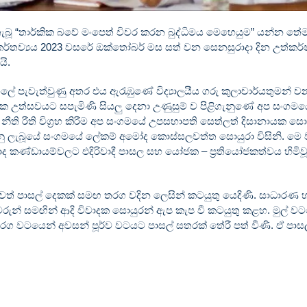
මුල්ගල තැබූ “තාර්කික බවේ මංපෙත් විවර කරන බුද්ධිමය මෙහෙයුම” යන්න තේ
හා කර්තව්‍යය 2023 වසරේ ඔක්තෝබර් මස සත් වන සෙනසුරාදා දින උත්කර්
ි.
හලේ පැවැත්වුණු අතර එය ඇරැඹුණේ විද්‍යාලයීය ගරු කුලාචාර්යතුමන් ව
භක උත්සවයට සපැමිණි සියලු දෙනා උණුසුම් ව පිළිගැනුණේ අප සංගමය
ීති රීති විග්‍රහ කිරීම අප සංගමයේ උපසභාපති සෙත්ලත් දිසානායක සො
කරනු ලැබූයේ සංගමයේ ලේකම් අමෝද කොස්සලවත්ත සොයුරා විසිනි. මෙ
ිවාද කණ්ඩායම්වලට එදිරිවාදී පාසල සහ යෝජක – ප්‍රතියෝජකත්වය හිමි
 තවත් පාසල් දෙකක් සමඟ තරග වදින ලෙසින් කටයුතු යෙදිණි. සාධාරණ 
ියවරුන් සමඟින් ආදි විවාදක සොයුරන් ඇප කැප වී කටයුතු කළහ. මුල් ව
ු තරග වටයෙන් අවසන් පූර්ව වටයට පාසල් සතරක් තේරී පත් වීණි. ඒ පාස