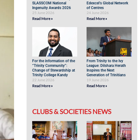
SLASSCOM National
Edexcel’s Global Network
Ingenuity Awards 2026
of Centres
25 June 2026
24 June 2026
Read More »
Read More »
For the information of the
From Trinity to the Ivy
“Trinity Community”:
League: Dilshara Herath
Change of Stewardship at
Inspires the Next
Trinity College Kandy
Generation of Trinitians
22 June 2026
19 June 2026
Read More »
Read More »
CLUBS & SOCIETIES NEWS