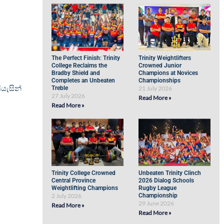
The Perfect Finish: Trinity
Trinity Weightlifters
College Reclaims the
Crowned Junior
Bradby Shield and
Champions at Novices
Completes an Unbeaten
Championships
යැසින්
Treble
21 July 2026
27 July 2026
Read More »
Read More »
Trinity College Crowned
Unbeaten Trinity Clinch
Central Province
2026 Dialog Schools
Weightlifting Champions
Rugby League
2 July 2026
Championship
29 June 2026
Read More »
Read More »