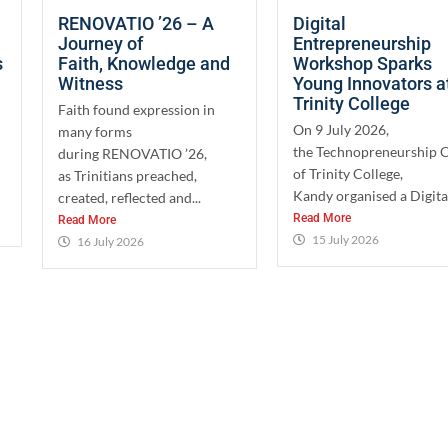
RENOVATIO ’26 – A
Digital
Journey of
Entrepreneurship
s
Faith, Knowledge and
Workshop Sparks
Witness
Young Innovators a
Trinity College
Faith found expression in
On 9 July 2026,
many forms
the Technopreneurship 
during RENOVATIO ’26,
of Trinity College,
as Trinitians preached,
Kandy organised a Digital
created, reflected and...
Read More
Read More
15 July 2026
16 July 2026