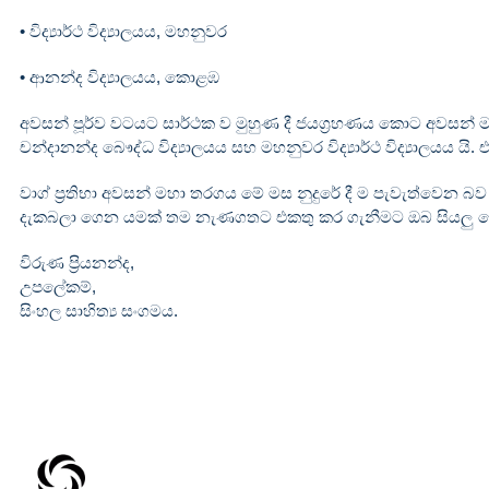
• විද්‍යාර්ථ විද්‍යාලයය, මහනුවර
• ආනන්ද විද්‍යාලයය, කොළඹ
අවසන් පූර්ව වටයට සාර්ථක ව මුහුණ දී ජයග්‍රහණය කොට අවසන් මහා
චන්දානන්ද බෞද්ධ විද්‍යාලයය සහ මහනුවර විද්‍යාර්ථ විද්‍යාලයය යි
වාග් ප්‍රතිභා අවසන් මහා තරගය මේ මස නුදුරේ දී ම පැවැත්වෙන බව
දැකබලා ගෙන යමක් තම නැණගතට එකතු කර ගැනීමට ඔබ සියලු දෙනා
විරුණ ප්‍රියනන්ද,
උපලේකම්,
සිංහල සාහිත්‍ය සංගමය.