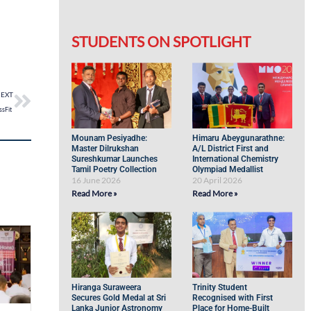
STUDENTS ON SPOTLIGHT
EXT
ssFit
Mounam Pesiyadhe:
Himaru Abeygunarathne:
Master Dilrukshan
A/L District First and
Sureshkumar Launches
International Chemistry
Tamil Poetry Collection
Olympiad Medallist
16 June 2026
20 April 2026
Read More »
Read More »
Hiranga Suraweera
Trinity Student
Secures Gold Medal at Sri
Recognised with First
Lanka Junior Astronomy
Place for Home-Built