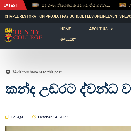
LATEST
‘Al Bahs’ Brings Together Students for Inaugural Islamic Quiz Competition
සද් භාෂා නිම්තෙරක් සොයා ගිය ගමන: Squealery සහ Garrett දිනූ 2026 වාග් සංග්‍රාමය
CHAPEL RESTORATION PROJECT
PAY SCHOOL FEES ONLINE
EVENTS
NEW
HOME
ABOUT US
GALLERY
34
visitors have read this post.
කන්ද උඩරට ද්වන්ධ වාග
College
October 14, 2023