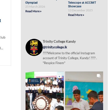
Olympiad
Telescope at ACCIMT
25 March 2026
Showcase
13 December 2025
Read More »
Read More »
t
Club
Trinity College Kandy
@trinitycollege.lk
...
????Welcome to the official Instagram
account of Trinity College, Kandy! ???? .
"Respice Finem"